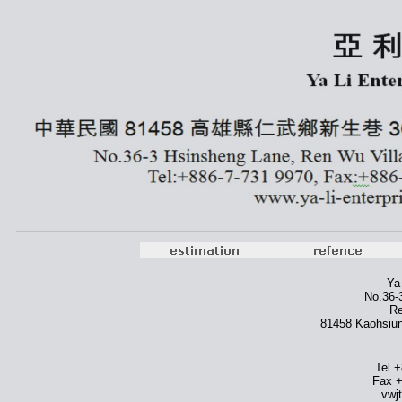
Ya 
No.36-
Re
81458 Kaohsiun
Tel.
Fax +
vwj