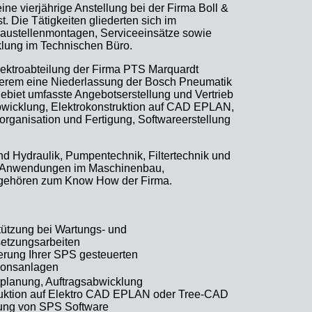
ne vierjährige Anstellung bei der Firma Boll &
ist. Die Tätigkeiten gliederten sich im
 Baustellenmontagen, Serviceeinsätze sowie
klung im Technischen Büro.
Elektroabteilung der Firma PTS Marquardt
derem eine Niederlassung der Bosch Pneumatik
ebiet umfasste Angebotserstellung und Vertrieb
abwicklung, Elektrokonstruktion auf CAD EPLAN,
torganisation und Fertigung, Softwareerstellung
 Hydraulik, Pumpentechnik, Filtertechnik und
ste Anwendungen im Maschinenbau,
 gehören zum Know How der Firma.
tützung bei Wartungs- und
setzungsarbeiten
erung Ihrer SPS gesteuerten
ionsanlagen
tplanung, Auftragsabwicklung
ruktion auf Elektro CAD EPLAN oder Tree-CAD
llung von SPS Software