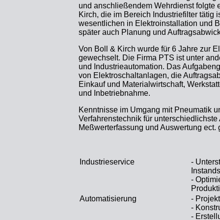
und anschließendem Wehrdienst folgte ei
Kirch, die im Bereich Industriefilter tätig 
wesentlichen in Elektroinstallation und
später auch Planung und Auftragsabwic
Von Boll & Kirch wurde für 6 Jahre zur 
gewechselt. Die Firma PTS ist unter an
und Industrieautomation. Das Aufgabeng
von Elektroschaltanlagen, die Auftrags
Einkauf und Materialwirtschaft, Werkstat
und Inbetriebnahme.
Kenntnisse im Umgang mit Pneumatik und
Verfahrenstechnik für unterschiedlich
Meßwerterfassung und Auswertung ect.
Industrieservice
- Unters
Instand
- Optimi
Produkt
Automatisierung
- Projek
- Konst
- Erste