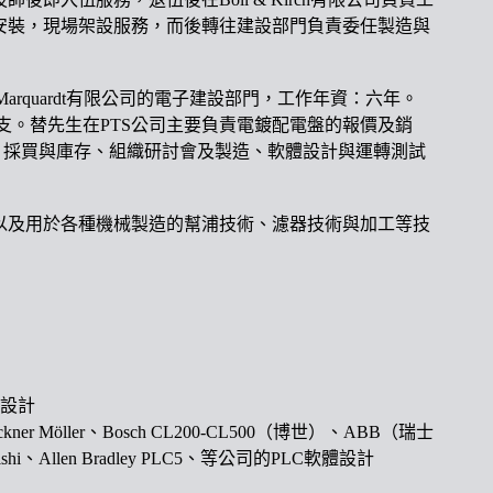
安裝，現場架設服務，而後轉往建設部門負責委任製造與
arquardt
有限公司的電子建設部門，工作年資：六年。
支。替先生在
PTS
公司主要負責電鍍配電盤的報價及銷
、採買與庫存、組織研討會及製造、軟體設計與運轉測試
以及用於各種機械製造的幫浦技術、濾器技術與加工等技
設計
kner Möller
、
Bosch CL200-CL500
（博世）、
ABB
（瑞士
shi
、
Allen Bradley PLC5
、等公司的
PLC
軟體設計